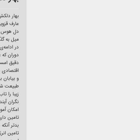
بهار دلکش
عارف قزوی
دل هوس سب
میل به گل
در ادامه‌
دوران که غ
دقیق امسا
اقتصادی نا
و بیابان ب
طبیعت شکو
زیبا را تا
نگران آیند
امکان آمو
تامین دار
بدتر آنکه
تامین انر