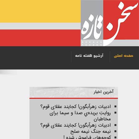
صفحه اصلی
آرشیو هفته نامه
آخرین اخبار
ادبیات زهرآبگون! کجایند عقلای قوم؟
روایتِ بریده‌ي صدا و سیما برای
مخاطبان
ادبیات زهرآبگون! کجایند عقلای قوم؟
نیمه جنگ نیمه صلح
کوچه‌های فراموش شده !