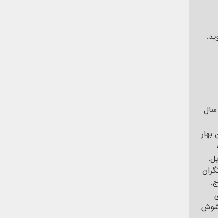
ید:
 سال
 بهار
یل.
گران
ج.
ی
مشوش