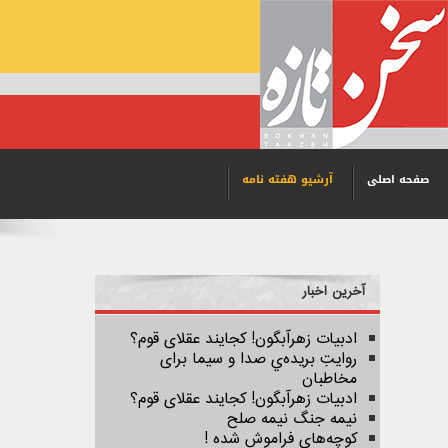
صفحه اصلی
آرشیو هفته نامه
آخرین اخبار
ادبیات زهرآبگون! کجایند عقلای قوم؟
روایتِ بریده‌ي صدا و سیما برای
مخاطبان
ادبیات زهرآبگون! کجایند عقلای قوم؟
نیمه جنگ نیمه صلح
کوچه‌های فراموش شده !